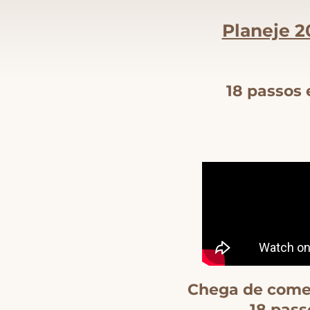
Planeje 2
18 passos 
Chega de começ
18 pass