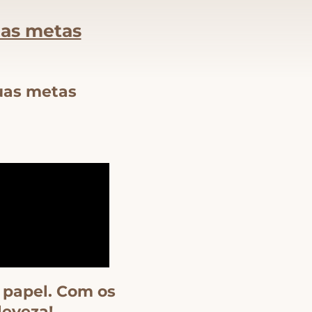
uas metas
suas metas
 papel. Com os
leveza!