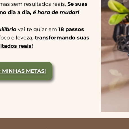
mas sem resultados reais.
Se suas
o dia a dia,
é hora de mudar!
líbrio
vai te guiar em
18 passos
foco e leveza,
transformando suas
ltados reais!
 MINHAS METAS!