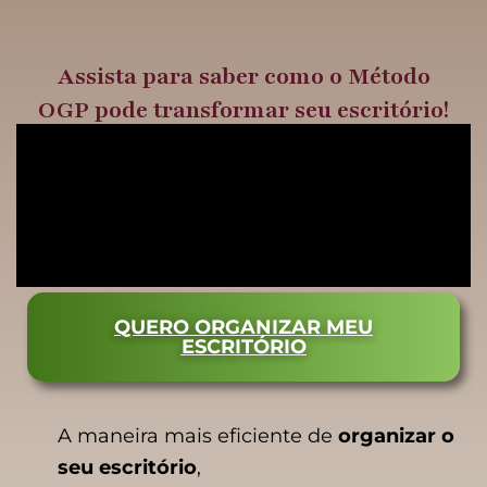
Ir
para
Assista para saber como o Método
o
OGP pode transformar seu escritório!
conteúdo
QUERO ORGANIZAR MEU
ESCRITÓRIO
A maneira mais eficiente de
organizar o
seu escritório
,