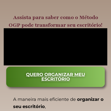
Ir
para
Assista para saber como o Método
o
OGP pode transformar seu escritório!
conteúdo
QUERO ORGANIZAR MEU
ESCRITÓRIO
A maneira mais eficiente de
organizar o
seu escritório
,