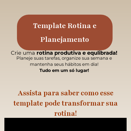
Ir
para
o
Template Rotina e
conteúdo
Planejamento
Crie uma
rotina
produtiva e equlibrada!
Planeje suas tarefas, organize sua semana e
mantenha seus hábitos em dia!
Tudo em um só lugar!
Assista para saber como esse
template pode transformar sua
rotina!