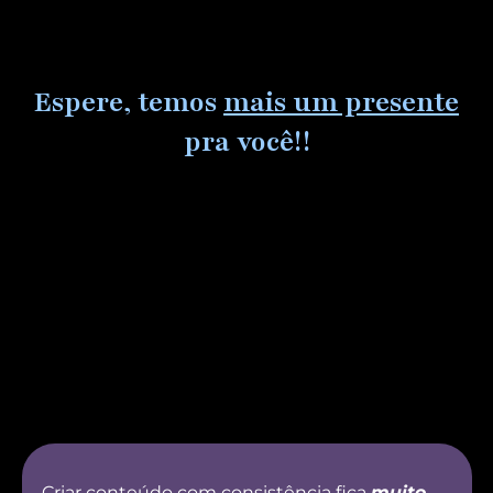
Ir
para
o
Espere, temos
mais um presente
conteúdo
pra você!!
Criar conteúdo com consistência fica
muito