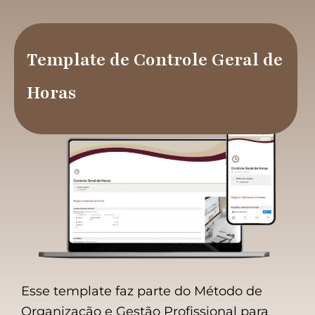
Ir
para
o
Template de Controle Geral de
conteúdo
Horas
Esse template faz parte do Método de
Organização e Gestão Profissional para